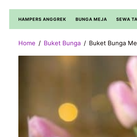
Skip
to
HAMPERS ANGGREK
BUNGA MEJA
SEWA T
content
Home
Buket Bunga
Buket Bunga Me