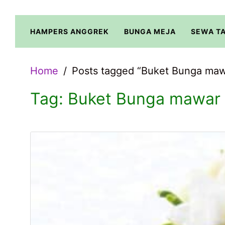
Skip
to
HAMPERS ANGGREK
BUNGA MEJA
SEWA T
content
Home
Posts tagged “Buket Bunga maw
Tag:
Buket Bunga mawar