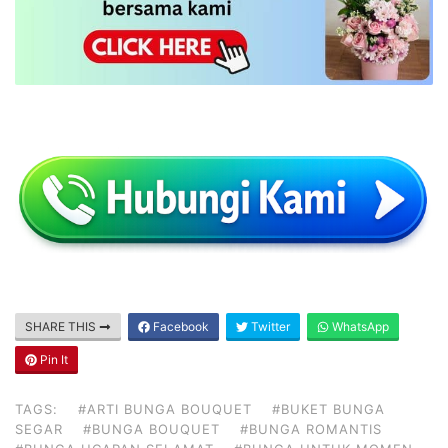
SHARE THIS
Facebook
Twitter
WhatsApp
Pin It
TAGS:
#ARTI BUNGA BOUQUET
#BUKET BUNGA
SEGAR
#BUNGA BOUQUET
#BUNGA ROMANTIS