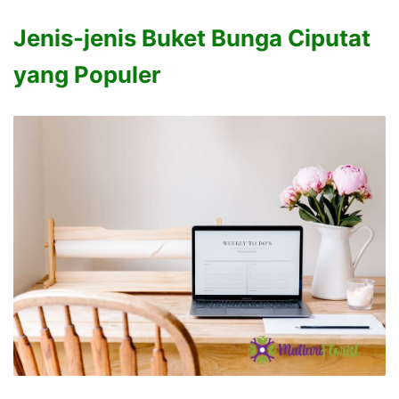
Jenis-jenis Buket Bunga Ciputat
yang Populer