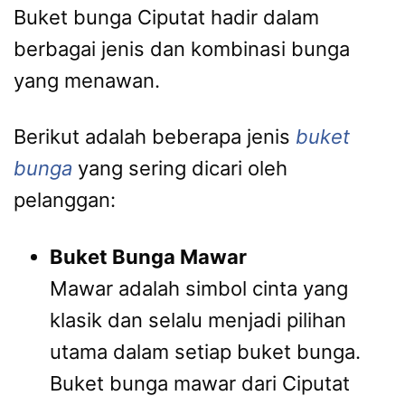
Buket bunga Ciputat hadir dalam
berbagai jenis dan kombinasi bunga
yang menawan.
Berikut adalah beberapa jenis
buket
bunga
yang sering dicari oleh
pelanggan:
Buket Bunga Mawar
Mawar adalah simbol cinta yang
klasik dan selalu menjadi pilihan
utama dalam setiap buket bunga.
Buket bunga mawar dari Ciputat