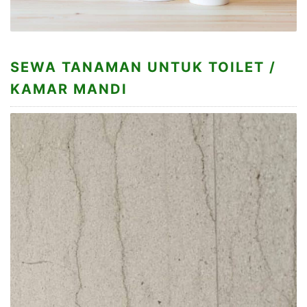
SEWA TANAMAN UNTUK TOILET /
KAMAR MANDI