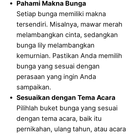
Pahami Makna Bunga
Setiap bunga memiliki makna
tersendiri. Misalnya, mawar merah
melambangkan cinta, sedangkan
bunga lily melambangkan
kemurnian. Pastikan Anda memilih
bunga yang sesuai dengan
perasaan yang ingin Anda
sampaikan.
Sesuaikan dengan Tema Acara
Pilihlah buket bunga yang sesuai
dengan tema acara, baik itu
pernikahan, ulang tahun, atau acara