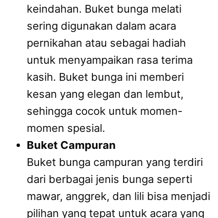
keindahan. Buket bunga melati
sering digunakan dalam acara
pernikahan atau sebagai hadiah
untuk menyampaikan rasa terima
kasih. Buket bunga ini memberi
kesan yang elegan dan lembut,
sehingga cocok untuk momen-
momen spesial.
Buket Campuran
Buket bunga campuran yang terdiri
dari berbagai jenis bunga seperti
mawar, anggrek, dan lili bisa menjadi
pilihan yang tepat untuk acara yang