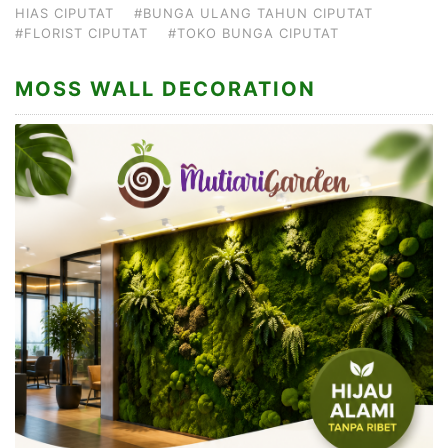
HIAS CIPUTAT
#BUNGA ULANG TAHUN CIPUTAT
#FLORIST CIPUTAT
#TOKO BUNGA CIPUTAT
MOSS WALL DECORATION