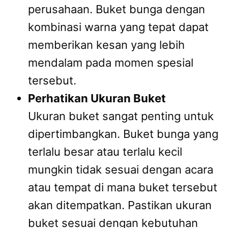
perusahaan. Buket bunga dengan
kombinasi warna yang tepat dapat
memberikan kesan yang lebih
mendalam pada momen spesial
tersebut.
Perhatikan Ukuran Buket
Ukuran buket sangat penting untuk
dipertimbangkan. Buket bunga yang
terlalu besar atau terlalu kecil
mungkin tidak sesuai dengan acara
atau tempat di mana buket tersebut
akan ditempatkan. Pastikan ukuran
buket sesuai dengan kebutuhan