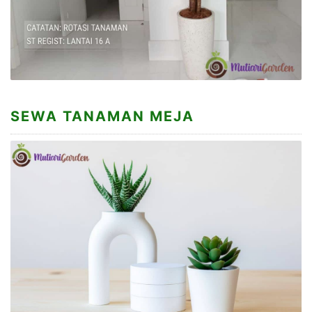
SEWA TANAMAN MEJA