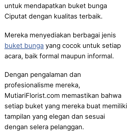
untuk mendapatkan buket bunga
Ciputat dengan kualitas terbaik.
Mereka menyediakan berbagai jenis
buket bunga
yang cocok untuk setiap
acara, baik formal maupun informal.
Dengan pengalaman dan
profesionalisme mereka,
MutiariFlorist.com memastikan bahwa
setiap buket yang mereka buat memiliki
tampilan yang elegan dan sesuai
dengan selera pelanggan.