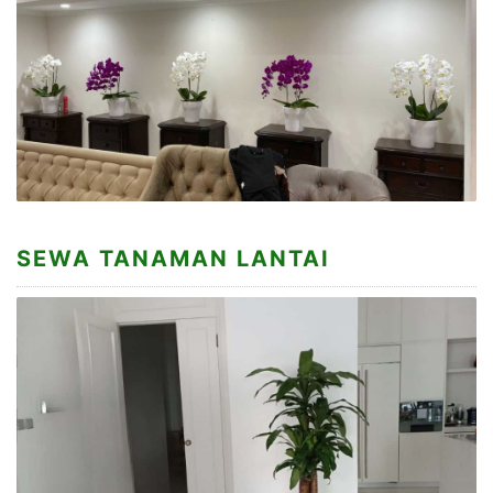
SEWA TANAMAN LANTAI