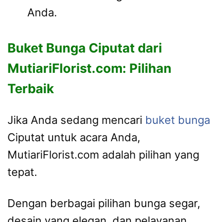
Anda.
Buket Bunga Ciputat dari
MutiariFlorist.com: Pilihan
Terbaik
Jika Anda sedang mencari
buket bunga
Ciputat untuk acara Anda,
MutiariFlorist.com adalah pilihan yang
tepat.
Dengan berbagai pilihan bunga segar,
desain yang elegan, dan pelayanan