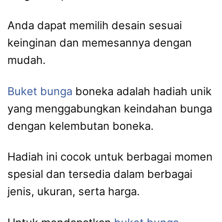
Anda dapat memilih desain sesuai
keinginan dan memesannya dengan
mudah.
Buket bunga
boneka adalah hadiah unik
yang menggabungkan keindahan bunga
dengan kelembutan boneka.
Hadiah ini cocok untuk berbagai momen
spesial dan tersedia dalam berbagai
jenis, ukuran, serta harga.