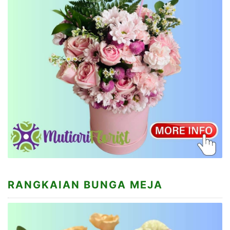
RANGKAIAN BUNGA MEJA