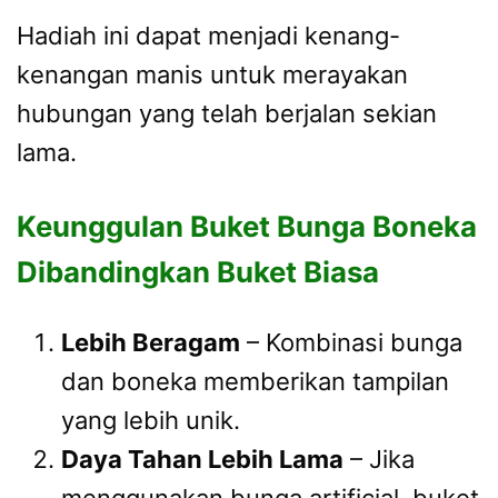
Hadiah ini dapat menjadi kenang-
kenangan manis untuk merayakan
hubungan yang telah berjalan sekian
lama.
Keunggulan Buket Bunga Boneka
Dibandingkan Buket Biasa
Lebih Beragam
– Kombinasi bunga
dan boneka memberikan tampilan
yang lebih unik.
Daya Tahan Lebih Lama
– Jika
menggunakan bunga artificial, buket