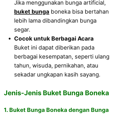
Jika menggunakan bunga artificial,
buket bunga
boneka bisa bertahan
lebih lama dibandingkan bunga
segar.
Cocok untuk Berbagai Acara
Buket ini dapat diberikan pada
berbagai kesempatan, seperti ulang
tahun, wisuda, pernikahan, atau
sekadar ungkapan kasih sayang.
Jenis-Jenis Buket Bunga Boneka
1. Buket Bunga Boneka dengan Bunga