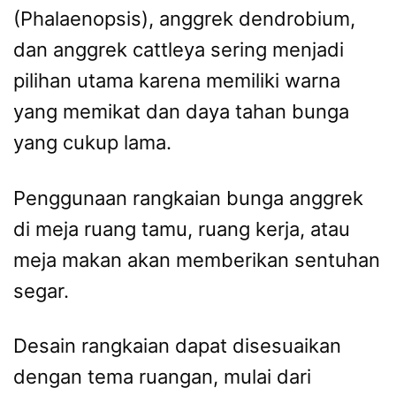
(Phalaenopsis), anggrek dendrobium,
dan anggrek cattleya sering menjadi
pilihan utama karena memiliki warna
yang memikat dan daya tahan bunga
yang cukup lama.
Penggunaan rangkaian bunga anggrek
di meja ruang tamu, ruang kerja, atau
meja makan akan memberikan sentuhan
segar.
Desain rangkaian dapat disesuaikan
dengan tema ruangan, mulai dari