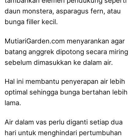
tambahkan elemen pendukung seperti
daun monstera, asparagus fern, atau
bunga filler kecil.
MutiariGarden.com menyarankan agar
batang anggrek dipotong secara miring
sebelum dimasukkan ke dalam air.
Hal ini membantu penyerapan air lebih
optimal sehingga bunga bertahan lebih
lama.
Air dalam vas perlu diganti setiap dua
hari untuk menghindari pertumbuhan