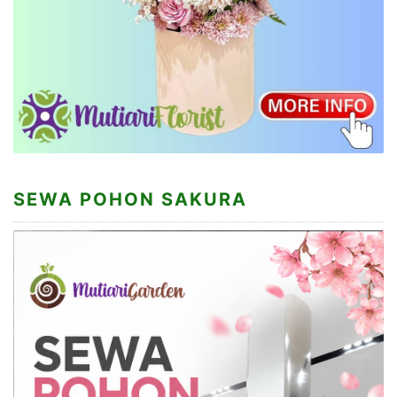
SEWA POHON SAKURA