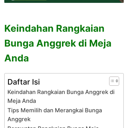
Keindahan Rangkaian
Bunga Anggrek di Meja
Anda
Daftar Isi
Keindahan Rangkaian Bunga Anggrek di
Meja Anda
Tips Memilih dan Merangkai Bunga
Anggrek