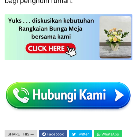
bagi penghuni rumah.
SHARE THIS
Facebook
Twitter
WhatsApp