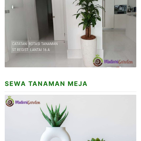
SEWA TANAMAN MEJA