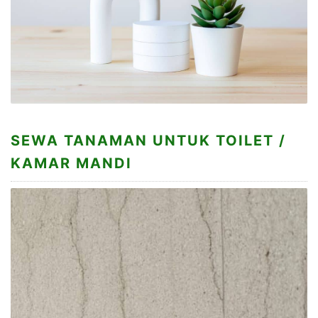
SEWA TANAMAN UNTUK TOILET /
KAMAR MANDI