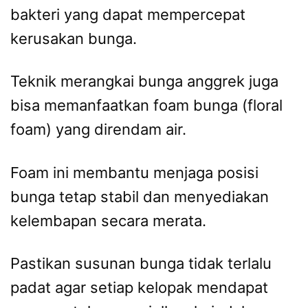
bakteri yang dapat mempercepat
kerusakan bunga.
Teknik merangkai bunga anggrek juga
bisa memanfaatkan foam bunga (floral
foam) yang direndam air.
Foam ini membantu menjaga posisi
bunga tetap stabil dan menyediakan
kelembapan secara merata.
Pastikan susunan bunga tidak terlalu
padat agar setiap kelopak mendapat