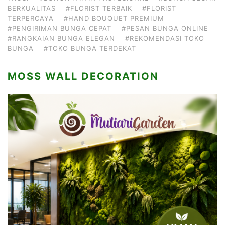
BERKUALITAS
#FLORIST TERBAIK
#FLORIST
TERPERCAYA
#HAND BOUQUET PREMIUM
#PENGIRIMAN BUNGA CEPAT
#PESAN BUNGA ONLINE
#RANGKAIAN BUNGA ELEGAN
#REKOMENDASI TOKO
BUNGA
#TOKO BUNGA TERDEKAT
MOSS WALL DECORATION