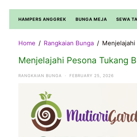
Skip
to
HAMPERS ANGGREK
BUNGA MEJA
SEWA T
content
Home
Rangkaian Bunga
Menjelajahi
Menjelajahi Pesona Tukang B
RANGKAIAN BUNGA
·
FEBRUARY 25, 2026