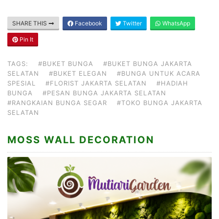
SHARE THIS
Facebook
Twitter
WhatsApp
Pin It
TAGS:
#BUKET BUNGA
#BUKET BUNGA JAKARTA
SELATAN
#BUKET ELEGAN
#BUNGA UNTUK ACARA
SPESIAL
#FLORIST JAKARTA SELATAN
#HADIAH
BUNGA
#PESAN BUNGA JAKARTA SELATAN
#RANGKAIAN BUNGA SEGAR
#TOKO BUNGA JAKARTA
SELATAN
MOSS WALL DECORATION